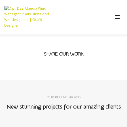
Portfolio title 38
NOVEMBER 17, 2017
BY
CWIND
CATEGORY 16
,
CATEGORY 17
SHARE OUR WORK
OUR RECENT WORKS
New stunning projects for our amazing clients