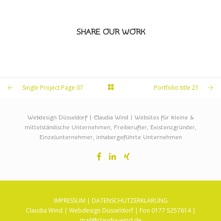
SHARE OUR WORK
Single Project Page 07
Portfolio title 21
Webdesign Düsseldorf | Claudia Wind | Websites für kleine &
mittelständische Unternehmen, Freiberufler, Existenzgründer,
Einzelunternehmer, inhabergeführte Unternehmen
IMPRESSUM
|
DATENSCHUTZERKLÄRUNG
Claudia Wind | Webdesign Düsseldorf | Fon 0177 5257614 |
mail@claudia-wind.de